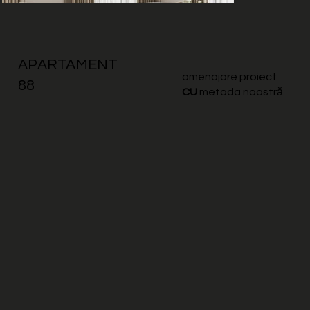
APARTAMENT
amenajare proiect
88
CU
metoda noastră