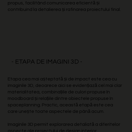
propus, facilitând comunicarea eficientă și
contribuind la detalierea și rafinarea proiectului final.
- ETAPA DE IMAGINI 3D -
Etapa cea mai așteptată și de impact este cea cu
imaginile 3D, deoarece aici se evidențiază cel mai clar
materialitatea, combinațiile de culori propuse în
moodboard și relațiile dintre obiectele propuse în
spaceplanning. Practic, această etapă este cea
care unește toate aspectele de până acum.
Imaginile 3D permit explorarea detaliată a diferitelor
aspecte ale proiectului de design interior.