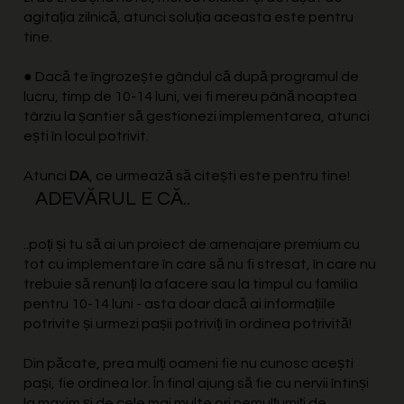
agitația zilnică, atunci soluția aceasta este pentru
tine.
● Dacă te îngrozește gândul că după programul de
lucru, timp de 10-14 luni, vei fi mereu până noaptea
târziu la șantier să gestionezi implementarea, atunci
ești în locul potrivit.
Atunci
DA
, ce urmează să citești este pentru tine!
ADEVĂRUL E CĂ..
..poți și tu să ai un proiect de amenajare premium cu
tot cu implementare în care să nu fi stresat, în care nu
trebuie să renunți la afacere sau la timpul cu familia
pentru 10-14 luni - asta doar dacă ai informațiile
potrivite și urmezi pașii potriviți în ordinea potrivită!
Din păcate, prea mulți oameni fie nu cunosc acești
pași, fie ordinea lor. În final ajung să fie cu nervii întinși
la maxim și de cele mai multe ori nemulțumiți de