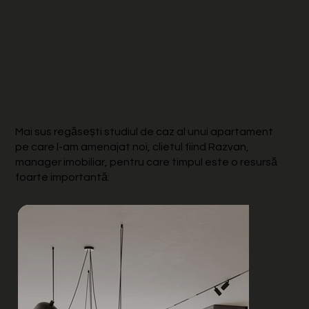
Mai sus regăsești studiul de caz al unui apartament
pe care l-am amenajat noi, clietul fiind Razvan,
manager imobiliar, pentru care timpul este o resursă
foarte importantă: