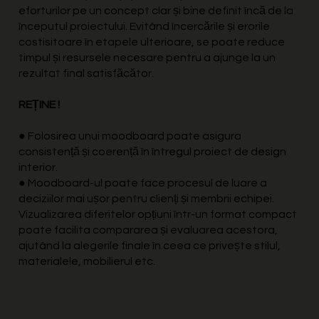
eforturilor pe un concept clar și bine definit încă de la
începutul proiectului. Evitând încercările și erorile
costisitoare în etapele ulterioare, se poate reduce
timpul și resursele necesare pentru a ajunge la un
rezultat final satisfăcător.
REȚINE !
● Folosirea unui moodboard poate asigura
consistență și coerență în întregul proiect de design
interior.
● Moodboard-ul poate face procesul de luare a
deciziilor mai ușor pentru clienți și membrii echipei.
Vizualizarea diferitelor opțiuni într-un format compact
poate facilita compararea și evaluarea acestora,
ajutând la alegerile finale în ceea ce privește stilul,
materialele, mobilierul etc.