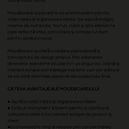
funcții importante.
Moodboard-ul servește ca un instrument pentru
colectarea și organizarea ideilor. Se adună imagini,
mostre de materiale, texturi, culori și alte elemente
care reflectă stilul, atmosfera și conceptul dorit
pentru spațiul interior.
Moodboard-ul oferă o vedere panoramică a
conceptului de design propus. Prin adunarea
diverselor elemente vizuale într-un singur loc, clienții și
membrii echipei pot înțelege mai bine cum vor arăta și
se vor simți diferitele aspecte ale proiectului final.
CÂTEVA AVANTAJE ALE MOODBOARDULUI
● Ajută la colectarea și organizarea ideilor
● Este un instrument eficient pentru a clarifica și
comunica ideile între membrii echipei de proiect și
client
●Economisește timp și resurse prin concentrarea