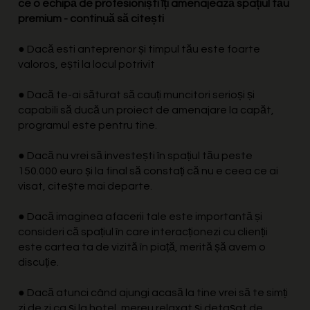
ce o echipă de profesioniști îți amenajează spațiul tău
premium - continuă să citești
● Dacă esti anteprenor și timpul tău este foarte
valoros, ești la locul potrivit
● Dacă te-ai săturat să cauți muncitori serioși și
capabili să ducă un proiect de amenajare la capăt,
programul este pentru tine.
● Dacă nu vrei să investești în spațiul tău peste
150.000 euro și la final să constați că nu e ceea ce ai
visat, citește mai departe.
● Dacă imaginea afacerii tale este importantă și
consideri că spațiul în care interacționezi cu clienții
este cartea ta de vizită în piață, merită șă avem o
discuție.
● Dacă atunci când ajungi acasă la tine vrei să te simți
zi de zi ca și la hotel, mereu relaxat și detașat de