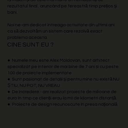
rezultatul final.. aruncând pe fereastră timp prețios și
bani.
Noi ne-am dedicat întreaga activitate din ultimii ani
ca să dezvoltăm un sistem care rezolvă exact
problema aceasta.
CINE SUNT EU ?
●
Numele meu este Alex Moldovan, sunt arhitect
specializat pe interior de mai bine de 7 ani și cu peste
100 de proiecte implementate
●
Sunt pasionat de detalii și pentru mine nu există NU
ȘTIU, NU POT, NU VREAU
●
De încredere - am realizat proiecte de milioane de
euro în timp ce clienții erau la mii de kilometri distanță.
●
Proiecte de design recunoscute în presa națională