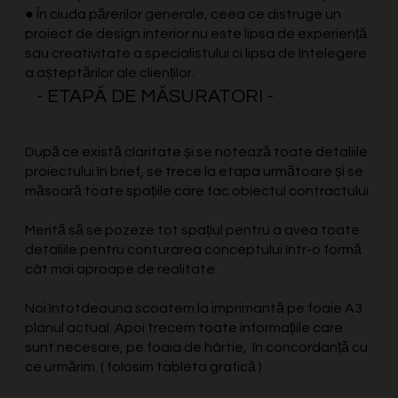
● În ciuda părerilor generale, ceea ce distruge un
proiect de design interior nu este lipsa de experiență
sau creativitate a specialistului ci lipsa de întelegere
a așteptărilor ale clienților.
- ETAPĂ DE MĂSURATORI -
După ce există claritate și se notează toate detaliile
proiectului în brief, se trece la etapa următoare și se
măsoară toate spațiile care fac obiectul contractului.
Merită să se pozeze tot spațiul pentru a avea toate
detaliile pentru conturarea conceptului într-o formă
cât mai aproape de realitate.
Noi întotdeauna scoatem la imprimantă pe foaie A3
planul actual. Apoi trecem toate informațiile care
sunt necesare, pe foaia de hârtie, în concordanță cu
ce urmărim. (
folosim tableta grafică )