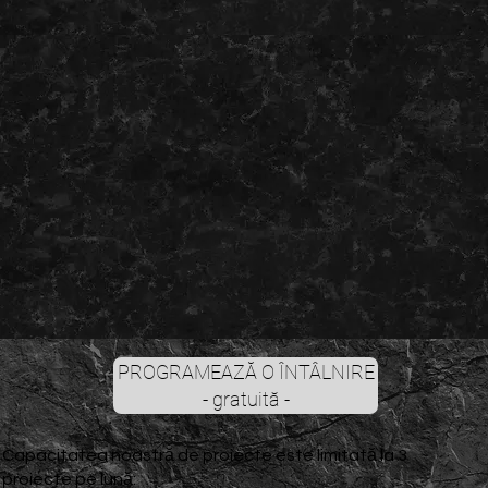
PROGRAMEAZĂ O ÎNTÂLNIRE
- gratuită -
Capacitatea noastră de proiecte este limitată la 3
proiecte pe lună: