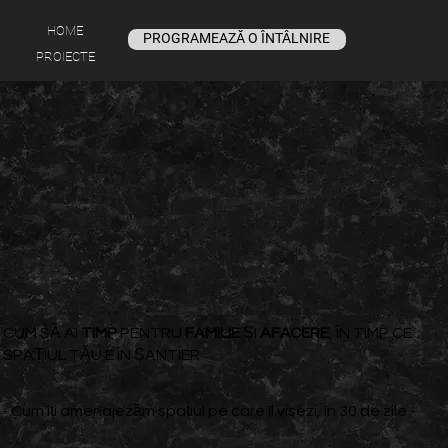
HOME
PROGRAMEAZĂ O ÎNTÂLNIRE
PROIECTE
CUM SĂ AI
TIMP
PENTRU
FAMILIE
ȘI
AFACERE
, ÎN TIMP CE
SPAȚIUL TĂU E ÎN ȘANTIER
- Cum îți amenajezăm spațiul pe care îl visezi, în 30 de zile -