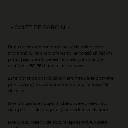
- CAIET DE SARCINI -
După ce am semnat contractul de colaborare
împreună cu anexele aferente, urmează să facem
primul pas; identificarea nevoilor specifice ale
clientului - BRIEFUL (caietul de sarcini)
Este datoria noastră să punem întrebările potrivite
pentru a obține un document cât mai complet și
detaliat.
Brieful cuprinde scopul și obiectivele proiectului,
așteptările tale, bugetul și calendarul de lucrăre.
Brieful sau caietul de sarcini reprezintă fundația