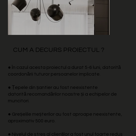
CUM A DECURS PROIECTUL ?
● În cazul acesta proiectul a durat 5-6 luni, datorită
coordonării tuturor persoanelor implicate.
● Țepele din șantier au fost neexistente
datorită recomandărilor noastre și a echipelor de
muncitori.
● Greșelile meșterilor au fost aproape neexistente,
aproximativ 500 euro.
● Nivelul de stres al clienților a fost unul foarte redus