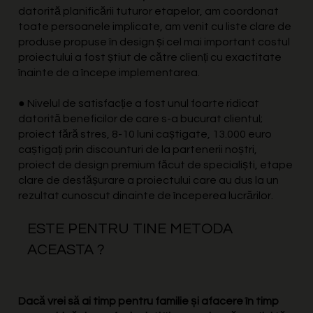
datorită planificării tuturor etapelor, am coordonat
toate persoanele implicate, am venit cu liste clare de
produse propuse în design și cel mai important costul
proiectului a fost știut de către clienți cu exactitate
înainte de a începe implementarea.
● Nivelul de satisfacție a fost unul foarte ridicat
datorită beneficilor de care s-a bucurat clientul;
proiect fără stres, 8-10 luni caștigate, 13.000 euro
caștigați prin discounturi de la partenerii noștri,
proiect de design premium făcut de specialiști, etape
clare de desfășurare a proiectului care au dus la un
rezultat cunoscut dinainte de începerea lucrărilor.
ESTE PENTRU TINE METODA
ACEASTA ?
Dacă vrei să ai timp pentru familie și afacere în timp